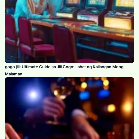
gogo jili: Ultimate Guide sa Jili Gogo: Lahat ng Kailangan Mong
Malaman