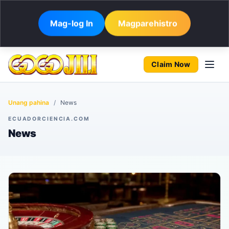
Mag-log In
Magparehistro
Claim Now
Unang pahina
/
News
ECUADORCIENCIA.COM
News