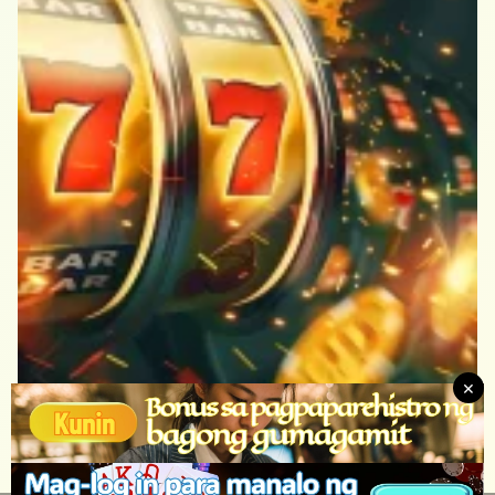
×
Gogo Jili 777 Real Money: Paano Makakuha ng Totoong Pera