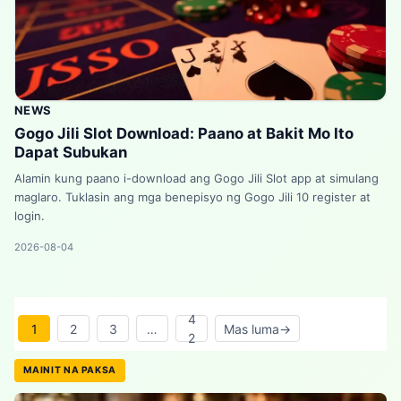
NEWS
Gogo Jili Slot Download: Paano at Bakit Mo Ito
Dapat Subukan
Alamin kung paano i-download ang Gogo Jili Slot app at simulang
maglaro. Tuklasin ang mga benepisyo ng Gogo Jili 10 register at
login.
2026-08-04
4
1
2
3
…
Mas luma
→
2
MAINIT NA PAKSA