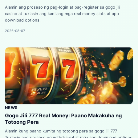
Alamin ang proseso ng pag-login at pag-register sa gogo jili
casino at tuklasin ang kanilang mga real money slots at app
download options.
2026-08-07
NEWS
Gogo Jili 777 Real Money: Paano Makakuha ng
Totoong Pera
Alamin kung paano kumita ng totoong pera sa gogo jili 777.
Tuklasin ang proseso ng withdrawal at mga app download options