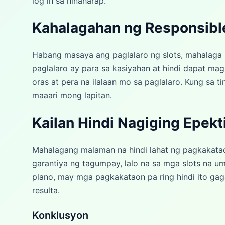
log in sa hinaharap.
Kahalagahan ng Responsib
Habang masaya ang paglalaro ng slots, mahalaga 
paglalaro ay para sa kasiyahan at hindi dapat mag
oras at pera na ilalaan mo sa paglalaro. Kung sa 
maaari mong lapitan.
Kailan Hindi Nagiging Epekt
Mahalagang malaman na hindi lahat ng pagkakatao
garantiya ng tagumpay, lalo na sa mga slots na u
plano, may mga pagkakataon pa ring hindi ito g
resulta.
Konklusyon