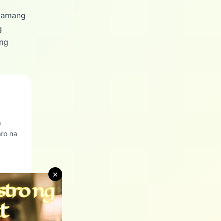
 tamang
g
ang
a
aro na
×