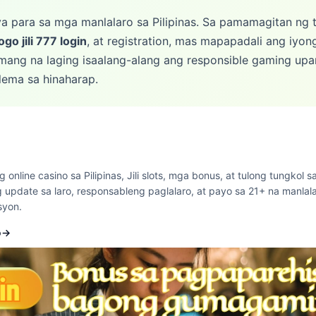
ya para sa mga manlalaro sa Pilipinas. Sa pamamagitan ng
ogo jili 777 login
, at registration, mas mapapadali ang iyon
ang na laging isaalang-alang ang responsible gaming up
lema sa hinaharap.
g online casino sa Pilipinas, Jili slots, mga bonus, at tulong tungkol s
 update sa laro, responsableng paglalaro, at payo sa 21+ na manlal
syon.
o
→
SUSUNOD