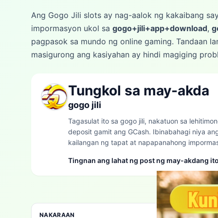
Ang Gogo Jili slots ay nag-aalok ng kakaibang sa
impormasyon ukol sa
gogo+jili+app+download
,
g
pagpasok sa mundo ng online gaming. Tandaan lam
masigurong ang kasiyahan ay hindi magiging prob
Tungkol sa may-akda
gogo jili
Tagasulat ito sa gogo jili, nakatuon sa lehitimon
deposit gamit ang GCash. Ibinabahagi niya ang
kailangan ng tapat at napapanahong imporma
Tingnan ang lahat ng post ng may-akdang it
NAKARAAN