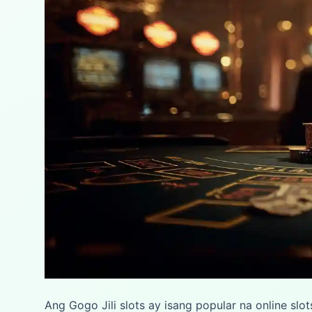
Ang Gogo Jili slots ay isang popular na online s