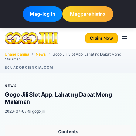
Mag-log In
Magparehistro
Claim Now
Unang pahina
/
News
/
Gogo Jili Slot App: Lahat ng Dapat Mong
Malaman
ECUADORCIENCIA.COM
NEWS
Gogo Jili Slot App: Lahat ng Dapat Mong
Malaman
2026-07-07
·
Ni gogo jili
Contents