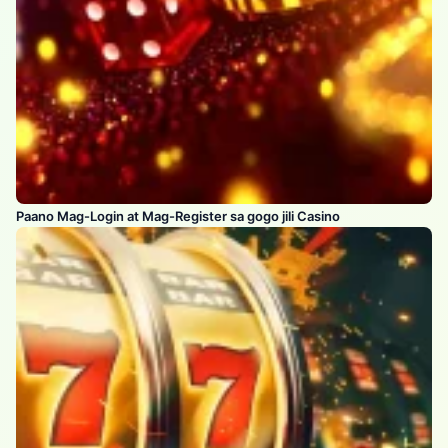
Paano Mag-Login at Mag-Register sa gogo jili Casino