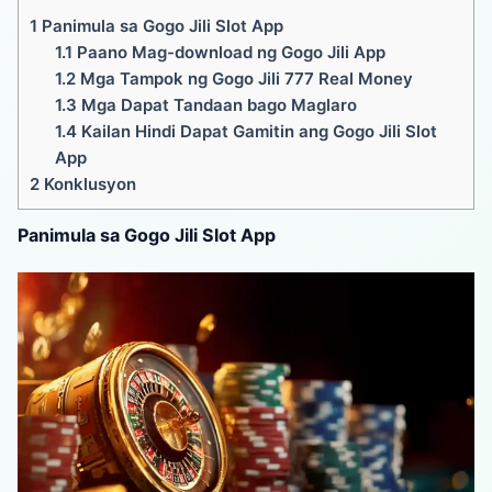
1
Panimula sa Gogo Jili Slot App
1.1
Paano Mag-download ng Gogo Jili App
1.2
Mga Tampok ng Gogo Jili 777 Real Money
1.3
Mga Dapat Tandaan bago Maglaro
1.4
Kailan Hindi Dapat Gamitin ang Gogo Jili Slot
App
2
Konklusyon
Panimula sa Gogo Jili Slot App