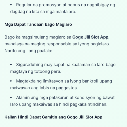
Regular na promosyon at bonus na nagbibigay ng
dagdag na kita sa mga manlalaro.
Mga Dapat Tandaan bago Maglaro
Bago ka magsimulang maglaro sa
Gogo Jili Slot App
,
mahalaga na maging responsable sa iyong paglalaro.
Narito ang ilang paalala:
Siguraduhing may sapat na kaalaman sa laro bago
magtaya ng totoong pera.
Magtakda ng limitasyon sa iyong bankroll upang
maiwasan ang labis na paggastos.
Alamin ang mga patakaran at kondisyon ng bawat
laro upang makaiwas sa hindi pagkakaintindihan.
Kailan Hindi Dapat Gamitin ang Gogo Jili Slot App