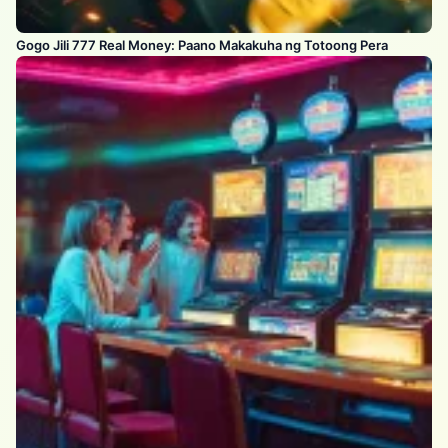
Gogo Jili 777 Real Money: Paano Makakuha ng Totoong Pera