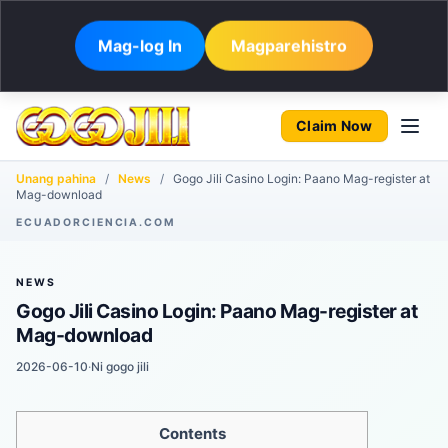
Mag-log In
Magparehistro
Claim Now
Unang pahina
/
News
/
Gogo Jili Casino Login: Paano Mag-register at
Mag-download
ECUADORCIENCIA.COM
NEWS
Gogo Jili Casino Login: Paano Mag-register at
Mag-download
2026-06-10
·
Ni gogo jili
Contents