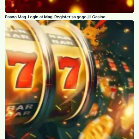
Paano Mag-Login at Mag-Register sa gogo jili Casino