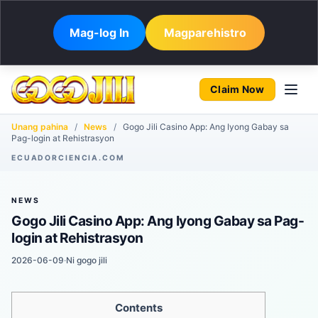
Mag-log In
Magparehistro
Claim Now
Unang pahina
/
News
/
Gogo Jili Casino App: Ang Iyong Gabay sa
Pag-login at Rehistrasyon
ECUADORCIENCIA.COM
NEWS
Gogo Jili Casino App: Ang Iyong Gabay sa Pag-
login at Rehistrasyon
2026-06-09
·
Ni gogo jili
Contents