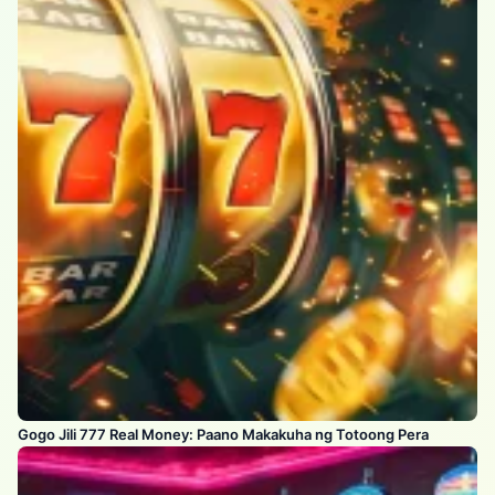
Gogo Jili 777 Real Money: Paano Makakuha ng Totoong Pera