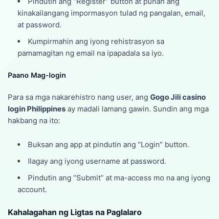
Pindutin ang “Register” button at punan ang
kinakailangang impormasyon tulad ng pangalan, email,
at password.
Kumpirmahin ang iyong rehistrasyon sa
pamamagitan ng email na ipapadala sa iyo.
Paano Mag-login
Para sa mga nakarehistro nang user, ang
Gogo Jili casino
login Philippines
ay madali lamang gawin. Sundin ang mga
hakbang na ito:
Buksan ang app at pindutin ang “Login” button.
Ilagay ang iyong username at password.
Pindutin ang “Submit” at ma-access mo na ang iyong
account.
Kahalagahan ng Ligtas na Paglalaro