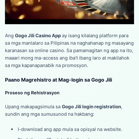
Ang
Gogo Jili Casino App
ay isang kilalang platform para
sa mga manlalaro sa Pilipinas na naghahanap ng masayang
karanasan sa online casino. Sa pamamagitan ng app na ito,
maaari mong ma-access ang iba’t ibang laro at makilahok
sa mga kapanapanabik na promosyon.
Paano Magrehistro at Mag-login sa Gogo Jili
Proseso ng Rehistrasyon
Upang makapagsimula sa
Gogo Jili login registration
,
sundin ang mga sumusunod na hakbang:
I-download ang app mula sa opisyal na website.